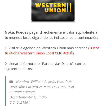
Nota:
Puedes pagar directamente el valor equivalente a
tu moneda local, siguiendo las indicaciones a continuación:
1. Visitar la agencia de Western Union más cercana (
Busca
tu oficina Western Union Local CLIC AQUÍl
)
2. Llenar el formulario “Para enviar Dinero”, con los
siguientes datos:
Nombre: William de Jesús Vélez Ruíz
Dirección: Carrera 25 # 44 16 Primer Piso
Ciudad: Calarcá.
Departamento: Quindío
C.C. 6421861