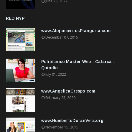
June 23, 2022
RED NYP
www.AlojamientosPianguita.com
December 07, 2015
Politécnico Master Web - Calarcá -
Quindío
July 01, 2022
www.AngelicaCrespo.com
February 23, 2020
www.HumbertoDuranVera.org
November 15, 2015